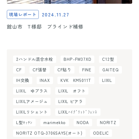
2024.11.27
現場レポート
館山市 T様邸 ブラインド補修
2ハンドル混合水栓
BHP-FW37XD
C12型
CF
CF張替
CF貼り
FINE
GAITEQ
IH交換
INAX
KVK KM5011T
LIXIL
LIXIL ゆプラス
LIXIL オフト
LIXILアメージュ
LIXIL ピアラ
LIXILリシェント
LIXILﾊｲｸﾞﾘｯﾄﾞﾌｪﾝｽ
L型ｷｯﾁﾝ
marimekko
NODA
NORITZ
NORITZ OTQ-3706SAYS(オート)
ODELIC