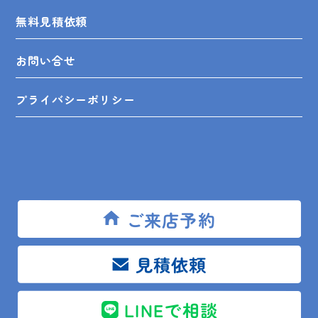
無料見積依頼
お問い合せ
プライバシーポリシー
SHOP INFO
ご来店予約
木更津店
〒292-0055
木更津市朝日3-10-9
見積依頼
館山店
〒294-0054
館山市湊510-1
鴨川店
〒296-0001
鴨川市横渚283-1
LINEで相談