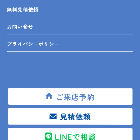
無料見積依頼
お問い合せ
プライバシーポリシー
SHOP INFO
ご来店予約
木更津店
〒292-0055
木更津市朝日3-10-9
見積依頼
館山店
〒294-0054
館山市湊510-1
鴨川店
〒296-0001
鴨川市横渚283-1
LINEで相談