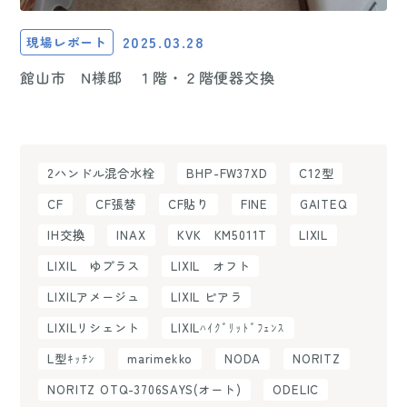
2025.03.28
現場レポート
館山市 N様邸 １階・２階便器交換
2ハンドル混合水栓
BHP-FW37XD
C12型
CF
CF張替
CF貼り
FINE
GAITEQ
IH交換
INAX
KVK KM5011T
LIXIL
LIXIL ゆプラス
LIXIL オフト
LIXILアメージュ
LIXIL ピアラ
LIXILリシェント
LIXILﾊｲｸﾞﾘｯﾄﾞﾌｪﾝｽ
L型ｷｯﾁﾝ
marimekko
NODA
NORITZ
NORITZ OTQ-3706SAYS(オート)
ODELIC