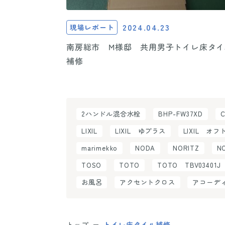
2024.04.23
現場レポート
南房総市 M様邸 共用男子トイレ床タイ
補修
2ハンドル混合水栓
BHP-FW37XD
LIXIL
LIXIL ゆプラス
LIXIL オフ
marimekko
NODA
NORITZ
N
TOSO
TOTO
TOTO TBV03401J
お風呂
アクセントクロス
アコーデ
トップ
トイレ床タイル補修