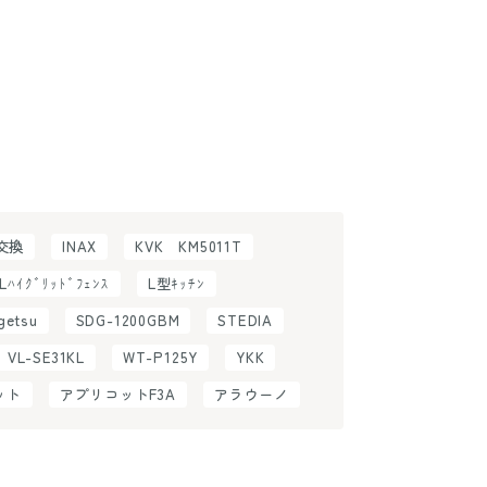
H交換
INAX
KVK KM5011T
ILﾊｲｸﾞﾘｯﾄﾞﾌｪﾝｽ
L型ｷｯﾁﾝ
getsu
SDG-1200GBM
STEDIA
VL-SE31KL
WT-P125Y
YKK
ット
アプリコットF3A
アラウーノ