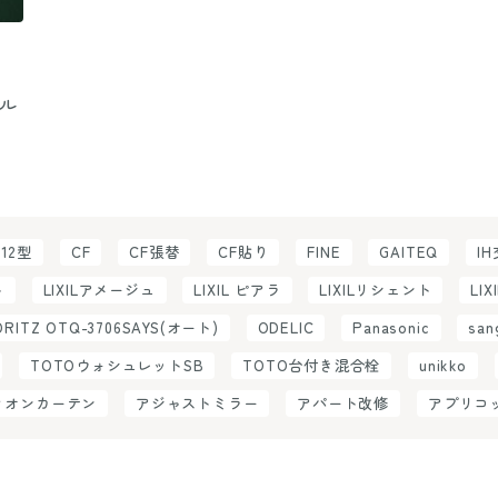
ル
C12型
CF
CF張替
CF貼り
FINE
GAITEQ
I
ト
LIXILアメージュ
LIXIL ピアラ
LIXILリシェント
LIX
ORITZ OTQ-3706SAYS(オート)
ODELIC
Panasonic
san
TOTOウォシュレットSB
TOTO台付き混合栓
unikko
ィオンカーテン
アジャストミラー
アパート改修
アプリコ