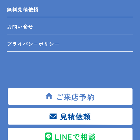
無料見積依頼
お問い合せ
プライバシーポリシー
SHOP INFO
ご来店予約
木更津店
〒292-0055
木更津市朝日3-10-9
見積依頼
館山店
〒294-0054
館山市湊510-1
鴨川店
〒296-0001
鴨川市横渚283-1
LINEで相談