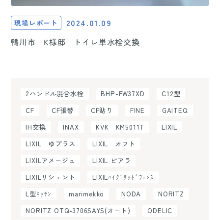
2024.01.09
現場レポート
鴨川市 K様邸 トイレ単水栓交換
2ハンドル混合水栓
BHP-FW37XD
C12型
CF
CF張替
CF貼り
FINE
GAITEQ
IH交換
INAX
KVK KM5011T
LIXIL
LIXIL ゆプラス
LIXIL オフト
LIXILアメージュ
LIXIL ピアラ
LIXILリシェント
LIXILﾊｲｸﾞﾘｯﾄﾞﾌｪﾝｽ
L型ｷｯﾁﾝ
marimekko
NODA
NORITZ
NORITZ OTQ-3706SAYS(オート)
ODELIC