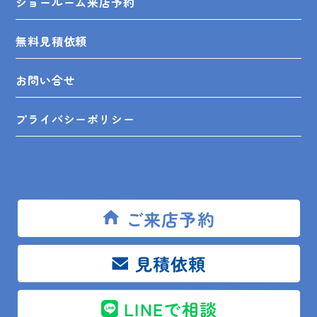
ショールーム来店予約
無料見積依頼
お問い合せ
プライバシーポリシー
SHOP INFO
ご来店予約
見積依頼
木更津店
〒292-0055
木更津市朝日3-10-9
館山店
〒294-0054
館山市湊510-1
LINEで相談
鴨川店
〒296-0001
鴨川市横渚283-1