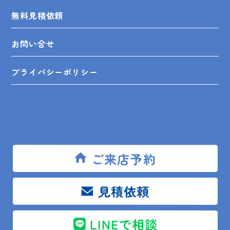
無料見積依頼
お問い合せ
プライバシーポリシー
SHOP INFO
ご来店予約
木更津店
〒292-0055
木更津市朝日3-10-9
見積依頼
館山店
〒294-0054
館山市湊510-1
鴨川店
〒296-0001
鴨川市横渚283-1
LINEで相談