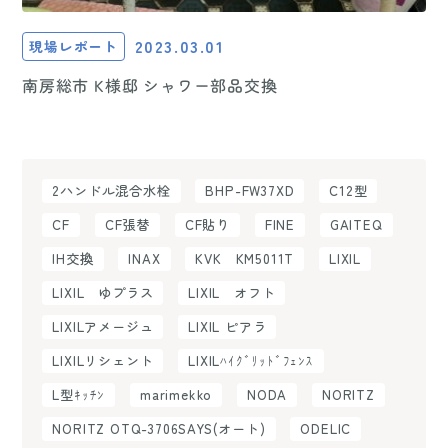
2023.03.01
現場レポート
南房総市 K様邸 シャワー部品交換
2ハンドル混合水栓
BHP-FW37XD
C12型
CF
CF張替
CF貼り
FINE
GAITEQ
IH交換
INAX
KVK KM5011T
LIXIL
LIXIL ゆプラス
LIXIL オフト
LIXILアメージュ
LIXIL ピアラ
LIXILリシェント
LIXILﾊｲｸﾞﾘｯﾄﾞﾌｪﾝｽ
L型ｷｯﾁﾝ
marimekko
NODA
NORITZ
NORITZ OTQ-3706SAYS(オート)
ODELIC