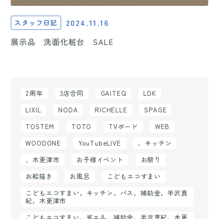
2024.11.16
スタッフ日記
展示品 洗面化粧台 SALE
2周年
3店合同
GAITEQ
LDK
LIXIL
NODA
RICHELLE
SPAGE
TOSTEM
TOTO
TVボード
WEB
WOODONE
YouTubeLIVE
、キッチン
、木更津市
お子様イベント
お祭り
お絵描き
お風呂
こどもエコすまい
こどもエコすまい，キッチン，バス，補助金，半沢真
紀，木更津市
こどもエコすまい，省エネ，補助金，半沢真紀，木更