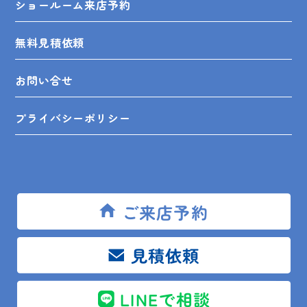
ショールーム来店予約
無料見積依頼
お問い合せ
プライバシーポリシー
SHOP INFO
ご来店予約
見積依頼
木更津店
〒292-0055
木更津市朝日3-10-9
館山店
〒294-0054
館山市湊510-1
LINEで相談