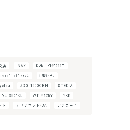
H交換
INAX
KVK KM5011T
ILﾊｲｸﾞﾘｯﾄﾞﾌｪﾝｽ
L型ｷｯﾁﾝ
getsu
SDG-1200GBM
STEDIA
VL-SE31KL
WT-P125Y
YKK
ット
アプリコットF3A
アラウーノ