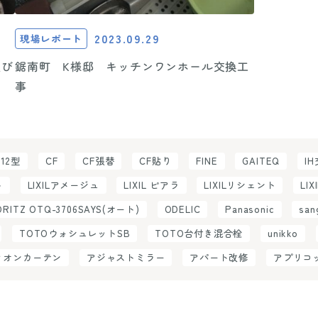
2023.09.29
現場レポート
鋸南町 K様邸 キッチンワンホール交換工
事
C12型
CF
CF張替
CF貼り
FINE
GAITEQ
I
ト
LIXILアメージュ
LIXIL ピアラ
LIXILリシェント
LIX
ORITZ OTQ-3706SAYS(オート)
ODELIC
Panasonic
san
TOTOウォシュレットSB
TOTO台付き混合栓
unikko
ィオンカーテン
アジャストミラー
アパート改修
アプリコ