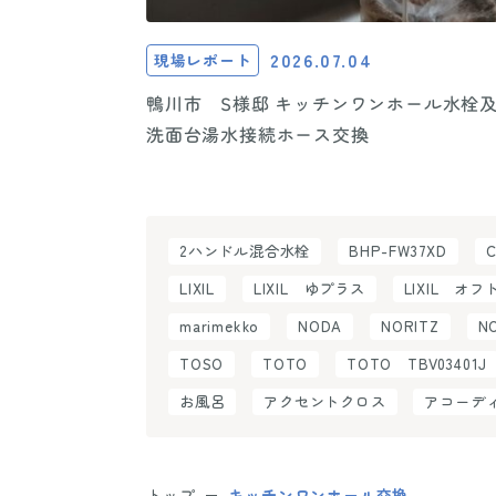
2026.07.04
現場レポート
鴨川市 S様邸 キッチンワンホール水栓及び
洗面台湯水接続ホース交換
2ハンドル混合水栓
BHP-FW37XD
LIXIL
LIXIL ゆプラス
LIXIL オフ
marimekko
NODA
NORITZ
N
TOSO
TOTO
TOTO TBV03401J
お風呂
アクセントクロス
アコーデ
トップ
キッチンワンホール交換