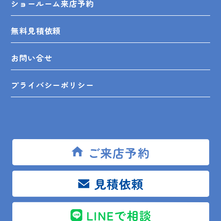
ショールーム来店予約
無料見積依頼
お問い合せ
プライバシーポリシー
SHOP INFO
ご来店予約
見積依頼
木更津店
〒292-0055
木更津市朝日3-10-9
館山店
〒294-0054
館山市湊510-1
LINEで相談