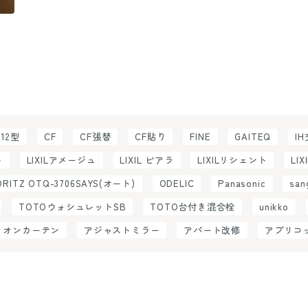
C12型
CF
CF張替
CF貼り
FINE
GAITEQ
I
ト
LIXILアメージュ
LIXIL ピアラ
LIXILリシェント
LIX
ORITZ OTQ-3706SAYS(オート)
ODELIC
Panasonic
san
TOTOウォシュレットSB
TOTO台付き混合栓
unikko
ィオンカーテン
アジャストミラー
アパート改修
アプリコ