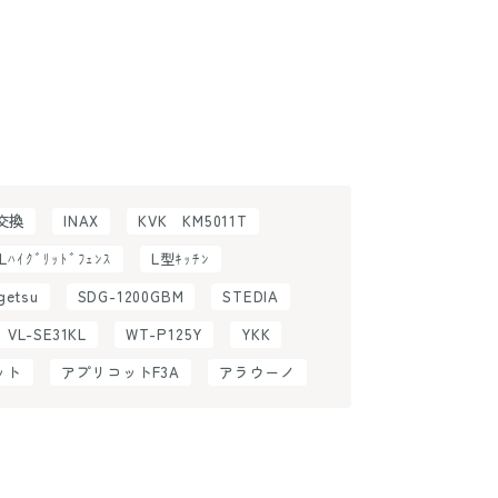
H交換
INAX
KVK KM5011T
ILﾊｲｸﾞﾘｯﾄﾞﾌｪﾝｽ
L型ｷｯﾁﾝ
getsu
SDG-1200GBM
STEDIA
VL-SE31KL
WT-P125Y
YKK
ット
アプリコットF3A
アラウーノ