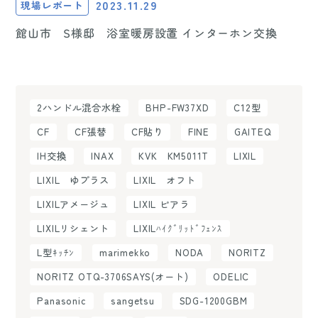
2023.11.29
現場レポート
館山市 S様邸 浴室暖房設置 インターホン交換
2ハンドル混合水栓
BHP-FW37XD
C12型
CF
CF張替
CF貼り
FINE
GAITEQ
IH交換
INAX
KVK KM5011T
LIXIL
LIXIL ゆプラス
LIXIL オフト
LIXILアメージュ
LIXIL ピアラ
LIXILリシェント
LIXILﾊｲｸﾞﾘｯﾄﾞﾌｪﾝｽ
L型ｷｯﾁﾝ
marimekko
NODA
NORITZ
NORITZ OTQ-3706SAYS(オート)
ODELIC
Panasonic
sangetsu
SDG-1200GBM