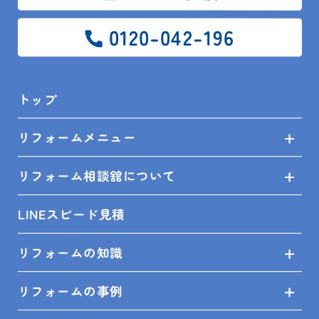
0120-042-196
お問い合せ
プライバシーポリシー
トップ
SHOP INFO
リフォームメニュー
リフォーム相談舘について
LINEスピード見積
木更津店
〒292-0055
木更津市朝日3-10-9
館山店
〒294-0054
館山市湊510-1
リフォームの知識
鴨川店
〒296-0001
鴨川市横渚283-1
リフォームの事例