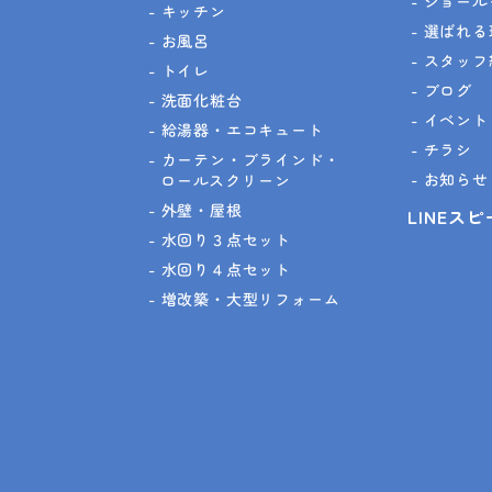
ショール
キッチン
選ばれる
お風呂
スタッフ
トイレ
ブログ
洗面化粧台
イベント
給湯器・エコキュート
チラシ
カーテン・ブラインド・
お知らせ
ロールスクリーン
外壁・屋根
LINEス
水回り３点セット
水回り４点セット
増改築・大型リフォーム