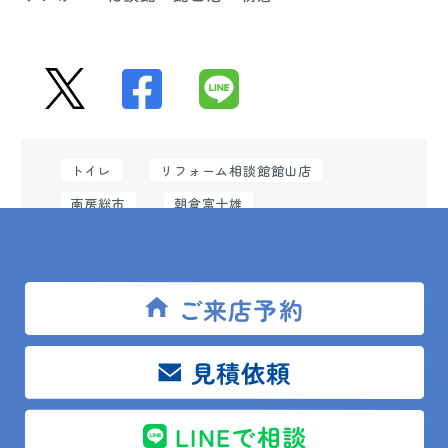
トイレ
リフォーム相談館館山店
南房総市
朝倉富士雄
ご来店予約
見積依頼
前の記事
一覧
次の記事
LINEで相談