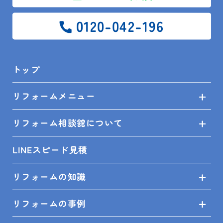
0120-042-196
トップ
ブログ
現場レポート
南房総市 S様邸 トイレタンク部品交換
トップ
リフォームメニュー
SITEMAP
リフォーム相談舘について
トップ
LINEスピード見積
リフォームメニュー
リフォームの知識
リフォーム相談舘について
リフォームの事例
LINEスピード見積