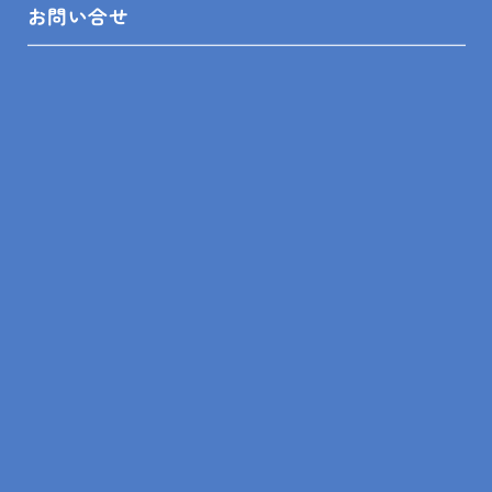
SHOP INFO
お問い合せ
木更津店
〒292-0055
木更津市朝日3-10-9
館山店
〒294-0054
館山市湊510-1
鴨川店
〒296-0001
鴨川市横渚283-1
＼フォローお願いします／