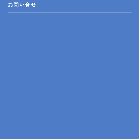
お問い合せ
SHOP INFO
木更津店
〒292-0055
木更津市朝日3-10-9
館山店
〒294-0054
館山市湊510-1
鴨川店
〒296-0001
鴨川市横渚283-1
＼フォローお願いします／