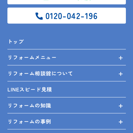
0120-042-196
プライバシーポリシー
トップ
SHOP INFO
リフォームメニュー
リフォーム相談舘について
木更津店
〒292-0055
木更津市朝日3-10-9
館山店
〒294-0054
館山市湊510-1
LINEスピード見積
鴨川店
〒296-0001
鴨川市横渚283-1
リフォームの知識
リフォームの事例
＼フォローお願いします／