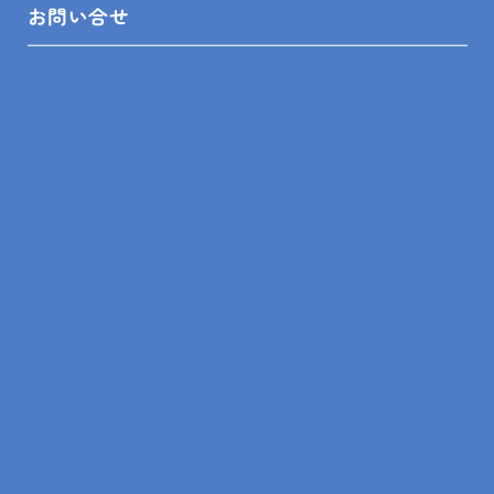
お問い合せ
リフォーム相談舘について
LINEスピード見積
リフォームの知識
リフォームの事例
ショールーム来店予約
無料見積依頼
お問い合せ
プライバシーポリシー