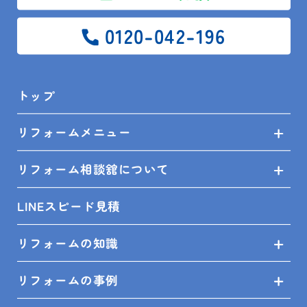
前の記事
一覧
次の記事
0120-042-196
トップ
トップ
ブログ
現場レポート
鴨川市 A様邸 ユニットバス交換工事
リフォームメニュー
リフォーム相談舘について
LINEスピード見積
SITEMAP
リフォームの知識
トップ
リフォームの事例
リフォームメニュー