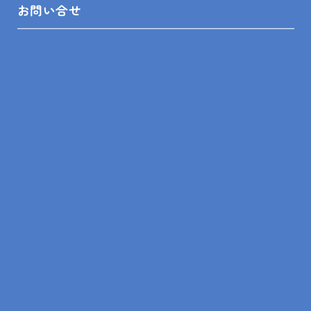
お問い合せ
プライバシーポリシー
SHOP INFO
木更津店
〒292-0055
木更津市朝日3-10-9
館山店
〒294-0054
館山市湊510-1
鴨川店
〒296-0001
鴨川市横渚283-1
＼フォローお願いします／