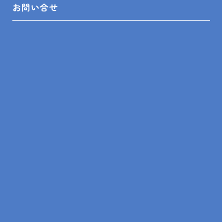
お問い合せ
リフォーム相談館 鴨川店 朝倉
トイレ
リフォーム相談館鴨川店
朝倉富士雄
水回り
水栓交換
浴室サーモシャワー水栓交換
浴室水栓
鴨川市