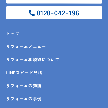
0120-042-196
石油給湯器手前の白い発泡の箱は減圧逆止弁です！
トップ
リフォーム相談館 鴨川店 朝倉
リフォームメニュー
給湯器専門店のユトシアはこちらを御覧ください。
リフォーム相談舘について
https://yutosia.com/
LINEスピード見積
リフォームの知識
リフォームの事例
リフォーム相談館鴨川店