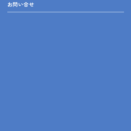
お問い合せ
太陽熱温水器対応型
朝倉富士雄
石油給湯器交換
給湯器
前の記事
一覧
次の記事
トップ
ブログ
現場レポート
鴨川市 K様邸 太陽熱温水器対応型石油給湯器交換