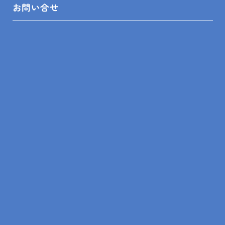
お問い合せ
ッチン実演中
キッズスペ
ースも充実
ご来店プレゼント、大抽選会、現調特典、ご成約特典
と
盛りだくさんの楽しいイベントです。