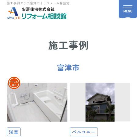
施工事例エリア富津市｜リフォーム相談館
施工事例
富津市
PICK
UP
浴室
バルコニー