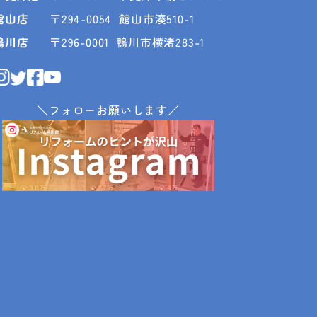
館山店
〒294-0054
館山市湊510-1
鴨川店
〒296-0001
鴨川市横渚283-1
＼フォローお願いします／