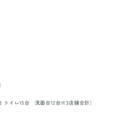
！
トイレ15台 洗面台12台※3店舗合計）