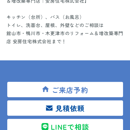
＆増改築専門店｜安房住宅株式会社】
キッチン（台所）、バス（お風呂）
トイレ、洗面台、屋根、外壁などのご相談は
館山市・鴨川市・木更津市のリフォーム＆増改築専門
店 安房住宅株式会社まで！
水回りリフォームはもちろん、
増改築や改装工事、外壁塗装などの大きなリフォーム
ご来店予約
から
水漏れ・屋根塗装などの小さなリフォームまで、
どんなリフォームでも迅速にご対応いたします！
見積依頼
LINEで相談