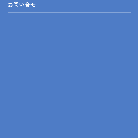
お問い合せ
＜対応エリア＞
館山市、鴨川市、南房総市、木更津市、君津市、富津
市、鋸南町、袖ケ浦市、勝浦市
PREV
ALL
NEXT
トップ
館山市 キッチンリフォーム S様邸