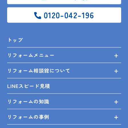
リフォームでお困りの館山市・鴨川市・木更津市・南
0120-042-196
房総市民の皆様、是非お気軽にご相談ください！
また、安房住宅株式会社では、実物を見て触って、比
トップ
較できるショールーム（キッチン11台 お風呂11台 ト
イレ15台 洗面台12台※3店舗合計）がございます。
リフォームメニュー
リフォーム相談舘について
まずは、ご来場いただき、どんな実物があるのか目で
LINEスピード見積
見て、確認してみてください！
リフォームの知識
ご来店お待ちしております♪
リフォームの事例