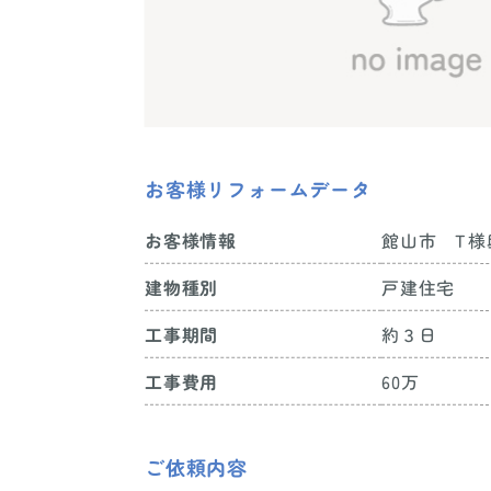
お客様リフォームデータ
館山市 T様
お客様情報
戸建住宅
建物種別
約３日
工事期間
60万
工事費用
ご依頼内容