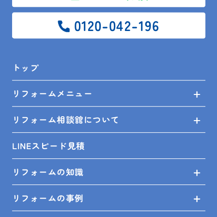
＜対応エリア＞
0120-042-196
館山市、鴨川市、南房総市、木更津市、君津市、富津
市、鋸南町、袖ケ浦市、勝浦市
トップ
---------------------------------------------------
---
リフォームメニュー
リフォーム相談舘について
PREV
ALL
NEXT
LINEスピード見積
リフォームの知識
リフォームの事例