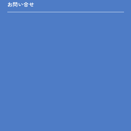
お問い合せ
トップ
南房総市 浴室改修・襖貼替ほか S様邸
SITEMAP
トップ
リフォームメニュー
リフォーム相談舘について
LINEスピード見積
リフォームの知識