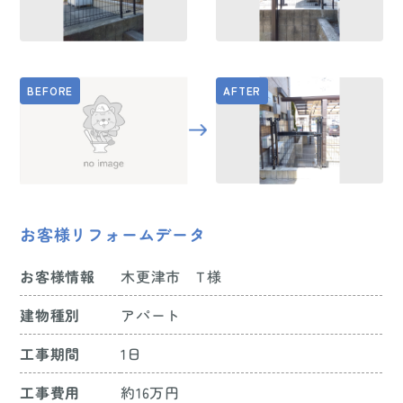
お客様リフォームデータ
お客様情報
木更津市 T様
建物種別
アパート
工事期間
1日
工事費用
約16万円