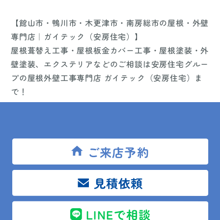
【館山市・鴨川市・木更津市・南房総市の屋根・外壁
専門店｜ガイテック（安房住宅）】
屋根葺替え工事・屋根板金カバー工事・屋根塗装・外
壁塗装、エクステリアなどのご相談は安房住宅グルー
プの屋根外壁工事専門店 ガイテック（安房住宅）ま
で！
リフォームでお困りの館山市・鴨川市・木更津市・南
房総市、近隣の市町村の皆様、是非お気軽にご相談く
ださい！
ご来店予約
また、実物を見て触って比較できるショールームが木
更津市・館山市・鴨川市にございます。
見積依頼
まずは、ご来店いただき、どんな実物があるのか目で
見て、確認してみてください！
LINEで相談
ご来店お待ちしております♪