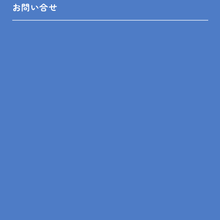
お問い合せ
トップ
木更津市 フェンス交換工事 アパート
SITEMAP
トップ
リフォームメニュー