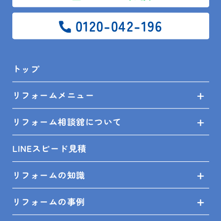
0120-042-196
＜対応エリア＞
館山市、鴨川市、南房総市、木更津市、君津市、富津
市、鋸南町、袖ケ浦市、勝浦市
----------------------------------
トップ
リフォームメニュー
リフォーム相談舘について
LINEスピード見積
リフォームの知識
リフォームの事例
PREV
ALL
NEXT