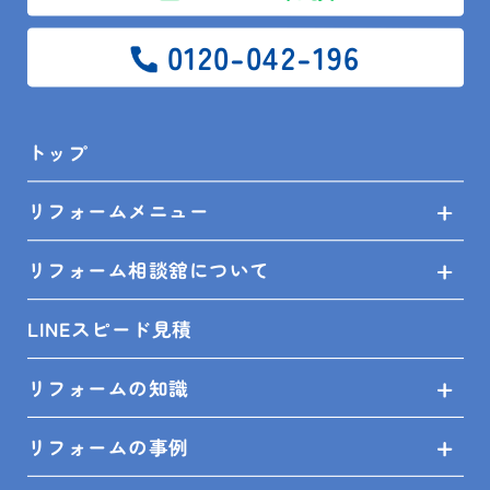
0120-042-196
まずは、ご来場いただき、どんな実物があるのか目で
見て、確認してみてください！
ご来店お待ちしております♪
トップ
＜対応エリア＞
館山市、鴨川市、南房総市、木更津市、君津市、富津
リフォームメニュー
市、鋸南町、袖ケ浦市、勝浦市
リフォーム相談舘について
----------------------------------
LINEスピード見積
リフォームの知識
PREV
ALL
NEXT
リフォームの事例