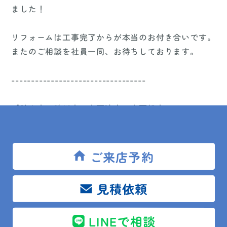
ました！
リフォームは工事完了からが本当のお付き合いです。
またのご相談を社員一同、お待ちしております。
----------------------------------
【館山市・鴨川市・木更津市・南房総市のリフォーム
＆増改築専門店｜リフォーム相談館（安房住宅）】
キッチン（台所）、バス（お風呂）トイレ、洗面台、
屋根、外壁などのご相談は
ご来店予約
館山市・鴨川市・木更津市の・南房総市のリフォーム
＆増改築専門店 リフォーム相談館（安房住宅）ま
見積依頼
で！
LINEで相談
水回りリフォームはもちろん、増改築や改装工事、外