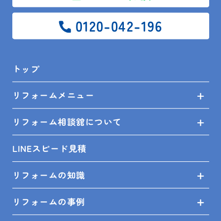
壁塗装などの大きなリフォームから
0120-042-196
水漏れ・屋根塗装などの小さなリフォームまで、どん
なリフォームでも迅速にご対応いたします！
リフォームでお困りの館山市・鴨川市・木更津市・南
トップ
房総市民の皆様、是非お気軽にご相談ください！
リフォームメニュー
また、リフォーム相談館（安房住宅）では、実物を見
て触って、比較できるショールーム
リフォーム相談舘について
（キッチン11台 お風呂11台 トイレ15台 洗面台12台
※3店舗合計）がございます。
LINEスピード見積
まずは、ご来場いただき、どんな実物があるのか目で
リフォームの知識
見て、確認してみてください！
リフォームの事例
ご来店お待ちしております♪