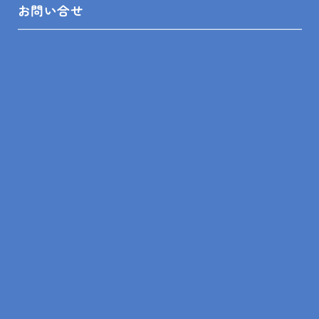
お問い合せ
＜対応エリア＞
館山市、鴨川市、南房総市、木更津市、君津市、富津
市、鋸南町、袖ケ浦市、勝浦市
---------------------------------------------------
---
PREV
ALL
NEXT