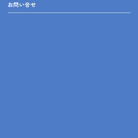
お問い合せ
ショールーム来店予約
無料見積依頼
お問い合せ
プライバシーポリシー
SHOP INFO
木更津店
〒292-0055
木更津市朝日3-10-9
館山店
〒294-0054
館山市湊510-1