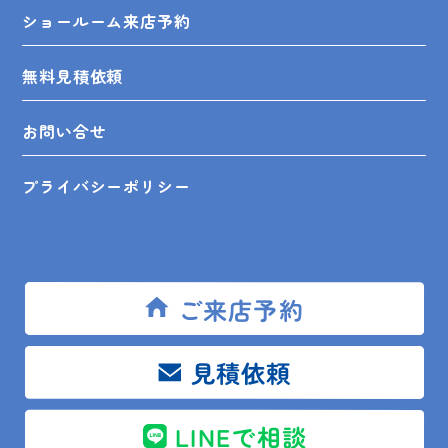
ショールーム来店予約
無料見積依頼
お問い合せ
プライバシーポリシー
SHOP INFO
ご来店予約
見積依頼
木更津店
〒292-0055
木更津市朝日3-10-9
館山店
〒294-0054
館山市湊510-1
LINEで相談