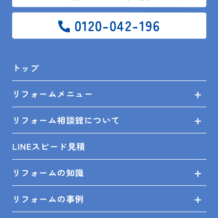
\ お急ぎの方はお電話でご連絡くだ
0120-042-196
さい /
トップ
お気軽にお電話ください
通 話
携 帯
リフォームメニュー
OK!
無 料
受付時間：平日10:00~18:00
リフォーム相談舘について
0120-042-196
LINEスピード見積
※電話番号をタップでお電話が可能です
リフォームの知識
リフォームの事例