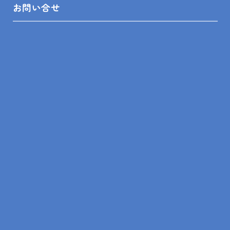
お問い合せ
来店予約から
プレゼントまでの流れ
STEP.
1
ホームページから
ご来店予約
STEP.
2
担当者からご連絡
ご来店受付
STEP.
3
スタッフが
丁寧にご説明
STEP.
4
アンケートにご記入