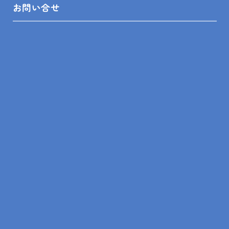
お問い合せ
万一、こちらから返信がない場合は、大変お手数
ですが再度ご連絡ください。
\ お急ぎの方はお電話でご連絡くだ
さい /
お気軽にお電話ください
通 話
携 帯
OK!
無 料
受付時間：平日10:00~18:00
0120-042-196
※電話番号をタップでお電話が可能です