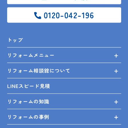
0120-042-196
トップ
このサイトはreCAPTCHAによって
保護されており、
Googleの
プライバシーポリシー
と
利用規約
が適用さ
リフォームメニュー
れます。
リフォーム相談舘について
当日のご来店予約については、お電話にて直接ご
LINEスピード見積
連絡いただきますようご協力をお願い致します。
プライバシーポリシー
をお読みになり、同意のう
リフォームの知識
えご入力ください。
リフォームの事例
返信メールをお受け取りいただけるよう、受信設
定（迷惑メール設定）等をお確かめください。