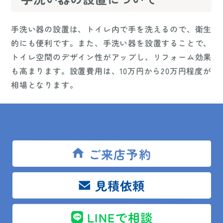
手洗い器の設置は、トイレ内で手を洗えるので、衛生
的にも便利です。また、手洗い器を設置することで、
トイレ空間のデザイン性がアップし、リフォーム効果
も高まります。設置費用は、10万円から20万円程度が
相場となります。
トイレの交換について
ご来店予約
トイレの交換は、トイレリフォームの中でも最も高額
なものの一つですが、交換することで使い勝手やデザ
イン性が大幅に改善されます。また、水洗便器からウ
見積依頼
ォシュレット便器への交換も人気があります。トイレ
の交換費用は、50万円から100万円程度が相場とされ
LINEで相談