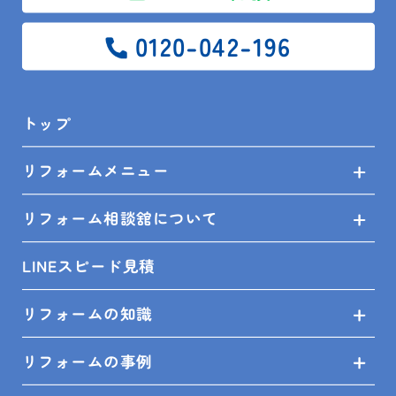
ています。
0120-042-196
トイレリフォームの注意点
トップ
トイレリフォームをする際には、注意点もあります。
まずは、マンションの管理規約や自治体の条例に違反
リフォームメニュー
しないように確認することが重要です。また、工事を
する際には、近隣住民への配慮や工事の時間帯なども
リフォーム相談舘について
考慮する必要があります。
LINEスピード見積
トイレリフォームはプロに依頼
リフォームの知識
しよう
リフォームの事例
トイレリフォームは、DIYで行うこともできますが、