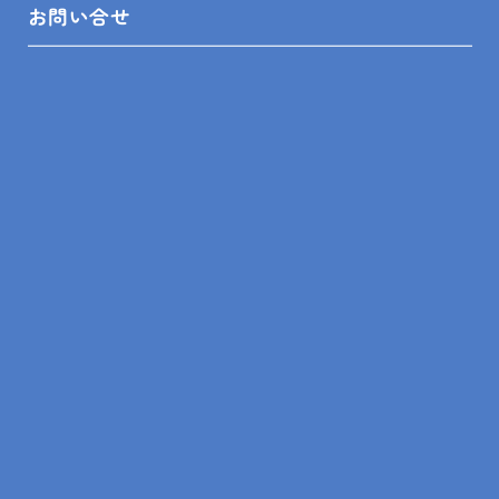
まとめ
お問い合せ
可変性のあるリフォームは子どもの成長に合わせて家
をより使いやすくする方法です。間取り変更をうまく
取り入れることで家族みんなが過ごしやすい空間にな
ります。将来を見すえた住まいづくりを考えるなら、
早めの計画がとても役立ちます。
前の記事
一覧
次の記事