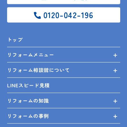
リフォーム前に考えるべきこと
0120-042-196
可変性のあるリフォームを成功させるには、事前の計
画が大切です。
トップ
• 将来の家族構成をイメージする
子どもが何人いるか、どのように成長するかを考える
リフォームメニュー
と必要な空間が見えてきます。
• 使わない空間を作らない
リフォーム相談舘について
今の生活で使いにくい場所があればリフォームで見直
すチャンスです。
LINEスピード見積
• 専門家に相談する
家の構造によっては動かせない壁もあります。プロに
リフォームの知識
相談すると、より安全で無駄のない計画になります。
リフォームの事例