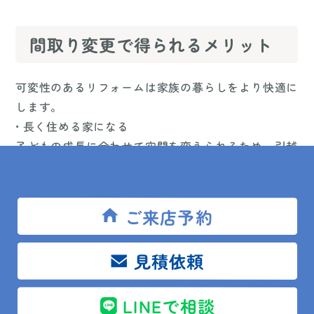
間取り変更で得られるメリット
可変性のあるリフォームは家族の暮らしをより快適に
します。
• 長く住める家になる
子どもの成長に合わせて空間を変えられるため、引越
しの必要が少なくなります。
• 家の価値が上がる
将来のニーズに合わせて使える家は、資産としての価
ご来店予約
値も高まりやすいです。
• 家族のコミュニケーションが増える
見積依頼
リビングを中心にした間取りにすると、自然と会話が
生まれやすくなります。
LINEで相談