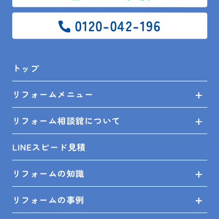
省エネ性能や静音性も重要なポイントです。
最近では、スマート操作が可能なモデルも登場してお
0120-042-196
り、使い勝手が向上しています。
5.リフォーム成功のためのポイ
トップ
ント
リフォームメニュー
後付けリフォームを成功させるには、信頼できる施工
リフォーム相談舘について
業者を選ぶことが重要です。
事前に現地調査を行い、見積もりを複数社から取るこ
LINEスピード見積
とで、納得のいくプランが見つかります。
リフォームの知識
施工後のメンテナンスや保証内容も確認しておくと、
長期的に安心して使用できます。
リフォームの事例
口コミや施工事例を参考にするのもおすすめです。