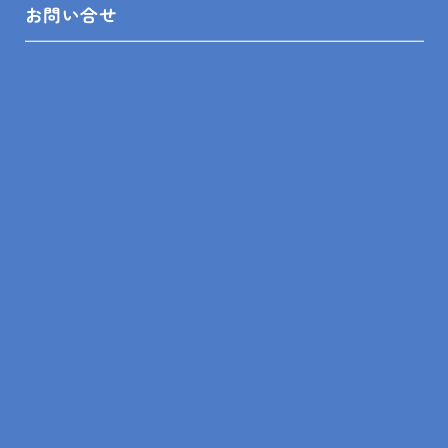
お問い合せ
まとめ
浴室暖房乾燥機の後付けリフォームは、冬のヒートシ
ョック対策として非常に効果的です。
家族の健康を守るためにも、早めの導入を検討してみ
てはいかがでしょうか。
安全で快適な入浴環境を整えることで、寒い季節も安
心して過ごせます。