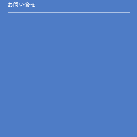
お問い合せ
シャンプーやボディーソープの容器をおしゃれなもの
に入れ替え、
タオルも統一感のある色に揃えることで、ホテルライ
クな雰囲気を演出できます。
★まとめ
ホテルライクで高級感漂うバスルームにするために
は、片付けや掃除、テーマカラーの設定が重要です。
リフォーム工事を依頼する際は、
デザインや素材選びのアドバイスが的確な業者を選び
ましょう。
どのポイントから始めるか、先に掲げたポイントを参
考にしましょう。