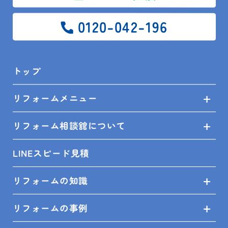
アメニティ用品は収納し、見えるところには生活感の
出ない商品を置きましょう。
0120-042-196
2.鏡を磨く
ホテルのように清潔感のある鏡にするために、定期的
トップ
に掃除をしましょう。
重曹やクエン酸、アルコールスプレーを使うと効果的
リフォームメニュー
です。
リフォーム相談舘について
3.観葉植物を飾る
LINEスピード見積
スペースに余裕がある場合は、観葉植物を飾ることで
爽やかな空間を演出できます。
リフォームの知識
フェイクグリーンなら手入れが簡単です。
リフォームの事例
4.容器・タオルを揃える