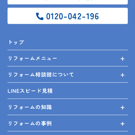
0120-042-196
前の記事
一覧
次の記事
トップ
リフォームメニュー
トップ
ブログ
スタッフ日記
リフォーム相談舘について
ショールームご来場キャンペーン
LINEスピード見積
リフォームの知識
SITEMAP
リフォームの事例