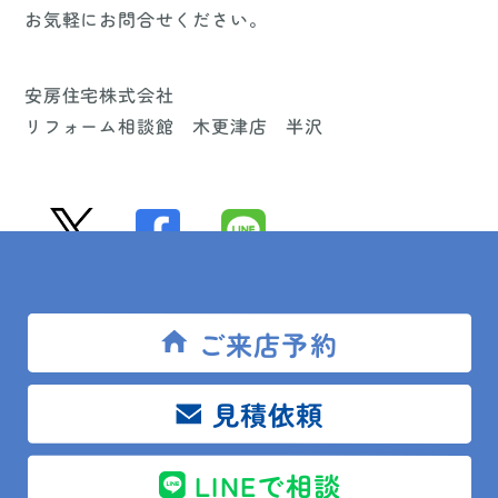
お気軽にお問合せください。
安房住宅株式会社
リフォーム相談館 木更津店 半沢
ご来場キャンペーン
キッチン
ご来店予約
システムバス
ショールーム
タカラ
バス
リフォーム
住宅
木更津
見積依頼
補助金
LINEで相談