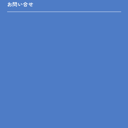
トップ
お問い合せ
リフォームメニュー
リフォーム相談舘について
LINEスピード見積
リフォームの知識
リフォームの事例
ショールーム来店予約
無料見積依頼