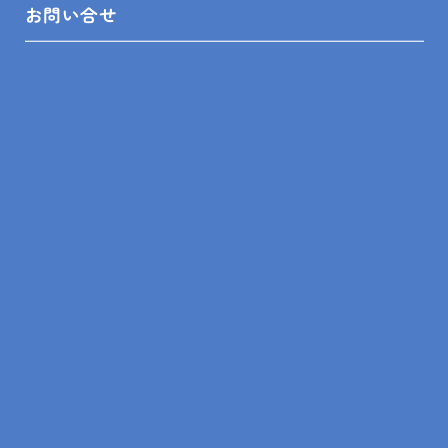
お問い合せ
木更津市
袖ヶ浦市
前の記事
一覧
次の記事
トップ
ブログ
スタッフ日記
イベント時のみの展示品も多数！