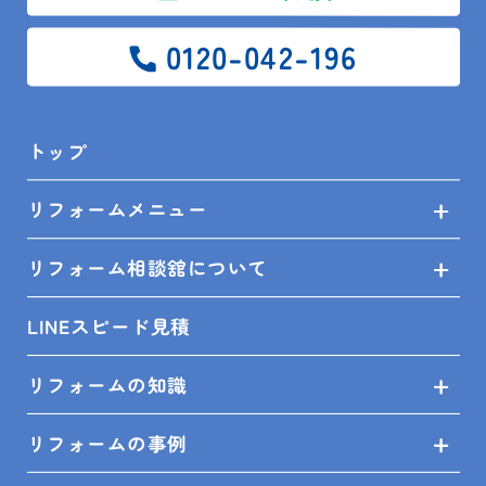
安房住宅株式会社 リフォーム相談館木更津店 住ま
0120-042-196
いメイト松浦
トップ
リフォームメニュー
リフォーム相談舘について
LINEスピード見積
リフォームの知識
イベント
ガスコンロ
ノーリツ
リフォームの事例
リフォーム
リンナイ
レンジフード
君津市
富津市
展示品