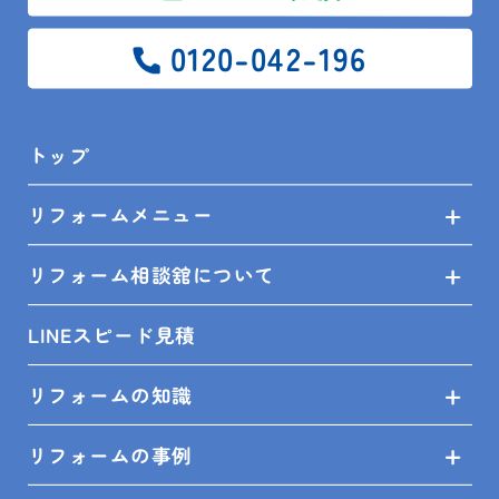
0120-042-196
〈あと少しで完成です♪〉
トップ
リフォームメニュー
お客様から「あの記事よかったよ」「お料理作ってみ
たよ」と言って頂けるよう
リフォーム相談舘について
今後も楽しみながら制作していきたいと思います。
LINEスピード見積
リフォームの知識
リフォームの事例
皆様のお手元に届く時がありましたら、ご感想など頂