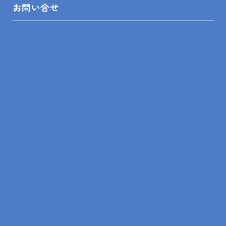
けると
お問い合せ
メイトみんなの励みになりますので、よろしくお願い
いたします‼
安房住宅株式会社 鴨川店 住まいメイト 吉田