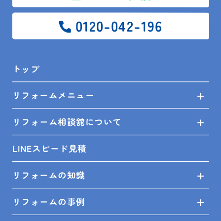
システムバス
リフォーム
半沢真紀
0120-042-196
木更津
無料
省エネ
給湯省エネ事業
補助金
トップ
リフォームメニュー
リフォーム相談舘について
前の記事
一覧
次の記事
LINEスピード見積
リフォームの知識
トップ
ブログ
スタッフ日記
リフォームの事例
春のリフォーム祭 開催中