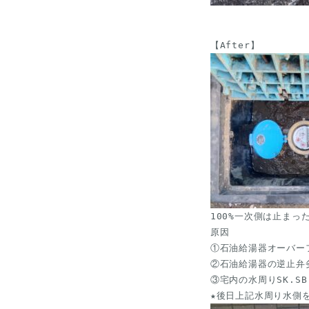
100%一次側は止ま
原因

①石油給湯器オーバー
②石油給湯器の逆止弁劣化
③宅内の水周りSK.S