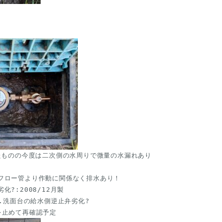
ったものの今度は二次側の水周りで微量の水漏れあり
フロー管より作動に関係なく排水あり！

?:2008/12月製

B.洗面台の給水側逆止弁劣化?
