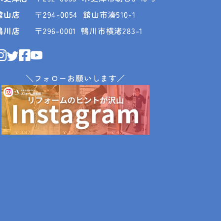
館山店
〒294-0054
館山市湊510-1
鴨川店
〒296-0001
鴨川市横渚283-1
＼フォローお願いします／