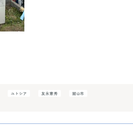
ユトシア
友永憲秀
館山市