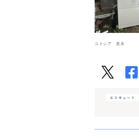
ユトシア　友永
エコキュート