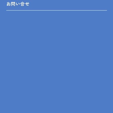
お問い合せ
前の記事
一覧
次の記事
トップ
ブログ
現場レポート
館山市 K様邸 キッチンシングルレバー混合水栓部品交換
SITEMAP
トップ
リフォームメニュー