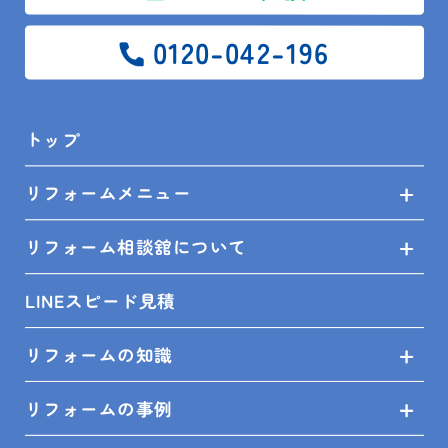
固着で使用不可
他は大丈夫のため今回は部品交換のみで完了！
0120-042-196
リフォーム相談館 館山店 朝倉
トップ
リフォームメニュー
リフォーム相談舘について
リフォーム相談館館山店
朝倉富士雄
LINEスピード見積
混合水栓部品交換
館山市
リフォームの知識
リフォームの事例