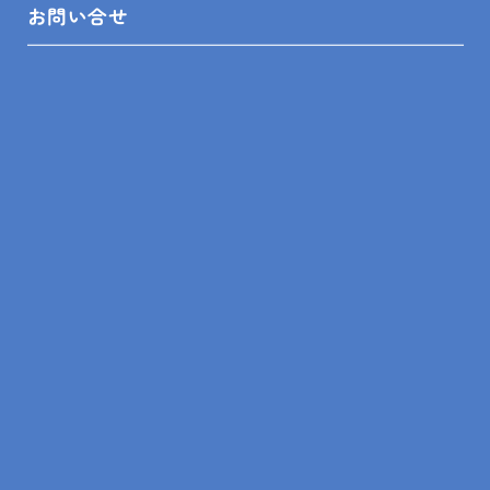
お問い合せ
お問い合せ
プライバシーポリシー
SHOP INFO
木更津店
〒292-0055
木更津市朝日3-10-9
館山店
〒294-0054
館山市湊510-1
鴨川店
〒296-0001
鴨川市横渚283-1
＼フォローお願いします／