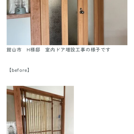
館山市 H様邸 室内ドア増設工事の様子です
【before】