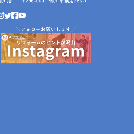
鴨川店
〒296-0001
鴨川市横渚283-1
＼フォローお願いします／