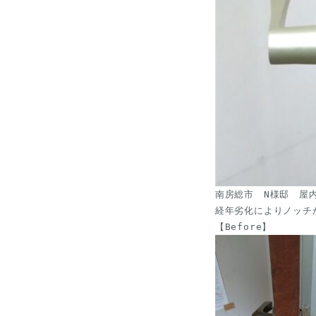
南房総市　N様邸　屋
経年劣化によりノッチ