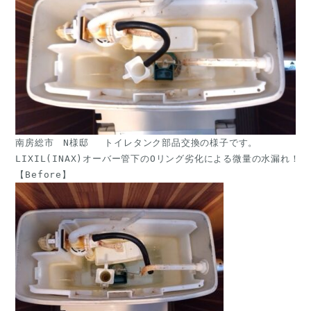
南房総市　N様邸 　トイレタンク部品交換の様子です。
LIXIL(INAX)オーバー管下のOリング劣化による微量の水漏れ！