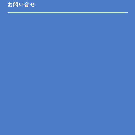
お問い合せ
無料見積依頼
お問い合せ
プライバシーポリシー
SHOP INFO
木更津店
〒292-0055
木更津市朝日3-10-9
館山店
〒294-0054
館山市湊510-1
鴨川店
〒296-0001
鴨川市横渚283-1