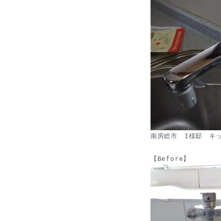
南房総市　I様邸　キ