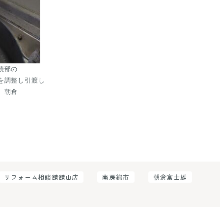
部の

を調整し引渡し
　朝倉
リフォーム相談館館山店
南房総市
朝倉富士雄