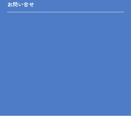
お問い合せ
館山店
〒294-0054
館山市湊510-1
鴨川店
〒296-0001
鴨川市横渚283-1
＼フォローお願いします／
©
2026AWAJYUリフォーム相談舘